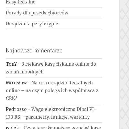
Kasy fiskalne
Porady dla przedsiębiorców
Urządzenia peryferyjne
Najnowsze komentarze
TonY
-
3 ciekawe kasy fiskalne online do
zadań mobilnych
Mirosław
-
Natura urządzeń fiskalnych
online – na czym polega ich współpraca z
CRK?
Pedrosso
-
Waga elektroniczna Dibal PI-
100 RS – parametry, funkcje, warianty
radek
-
Czy wiesz, że możesz wynająć kasę