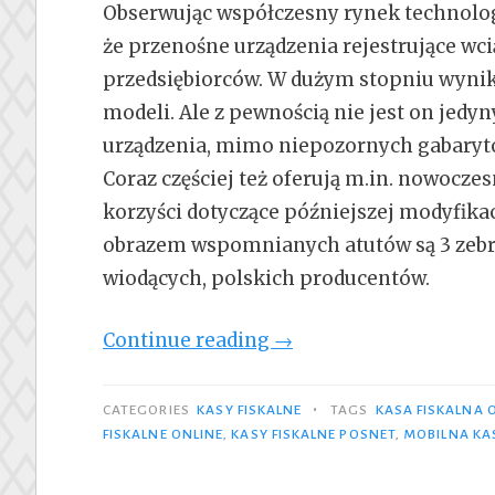
Obserwując współczesny rynek technolog
że przenośne urządzenia rejestrujące wc
przedsiębiorców. W dużym stopniu wynik
modeli. Ale z pewnością nie jest on jed
urządzenia, mimo niepozornych gabarytó
Coraz częściej też oferują m.in. nowoczes
korzyści dotyczące późniejszej modyfikac
obrazem wspomnianych atutów są 3 zebra
wiodących, polskich producentów.
„3
Continue reading
→
ciekawe
kasy
•
CATEGORIES
KASY FISKALNE
TAGS
KASA FISKALNA 
fiskalne
FISKALNE ONLINE
,
KASY FISKALNE POSNET
,
MOBILNA KA
online