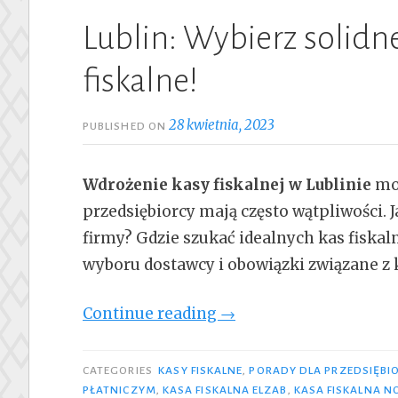
Lublin: Wybierz solidn
fiskalne!
28 kwietnia, 2023
PUBLISHED ON
Wdrożenie kasy fiskalnej w Lublinie
moż
przedsiębiorcy mają często wątpliwości. J
firmy? Gdzie szukać idealnych kas fiska
wyboru dostawcy i obowiązki związane z k
„Lublin:
Continue reading
→
Wybierz
solidne
CATEGORIES
KASY FISKALNE
,
PORADY DLA PRZEDSIĘB
i
PŁATNICZYM
,
KASA FISKALNA ELZAB
,
KASA FISKALNA N