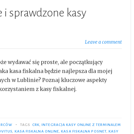
e i sprawdzone kasy
Leave a comment
e wydawać się proste, ale początkujący
aka kasa fiskalna będzie najlepsza dla mojej
lnych w Lublinie? Poznaj kluczowe aspekty
orzystaniem z kasy fiskalnej.
•
IORCÓW
TAGS
CRK
,
INTEGRACJA KASY ONLINE Z TERMINALEM
OVITUS
,
KASA FISKALNA ONLINE
,
KASA FISKALNA POSNET
,
KASY