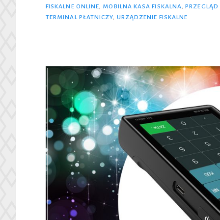
FISKALNE ONLINE
,
MOBILNA KASA FISKALNA
,
PRZEGLĄD
sprawdzone
TERMINAL PŁATNICZY
,
URZĄDZENIE FISKALNE
kasy
fiskalne!”