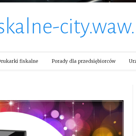
iskalne-city.waw.
rukarki fiskalne
Porady dla przedsiębiorców
Ur