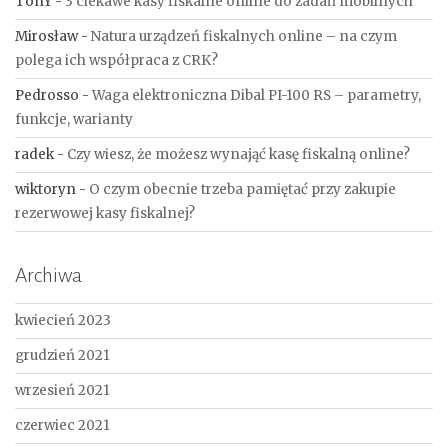
TonY
-
3 ciekawe kasy fiskalne online do zadań mobilnych
Mirosław
-
Natura urządzeń fiskalnych online – na czym
polega ich współpraca z CRK?
Pedrosso
-
Waga elektroniczna Dibal PI-100 RS – parametry,
funkcje, warianty
radek
-
Czy wiesz, że możesz wynająć kasę fiskalną online?
wiktoryn
-
O czym obecnie trzeba pamiętać przy zakupie
rezerwowej kasy fiskalnej?
Archiwa
kwiecień 2023
grudzień 2021
wrzesień 2021
czerwiec 2021