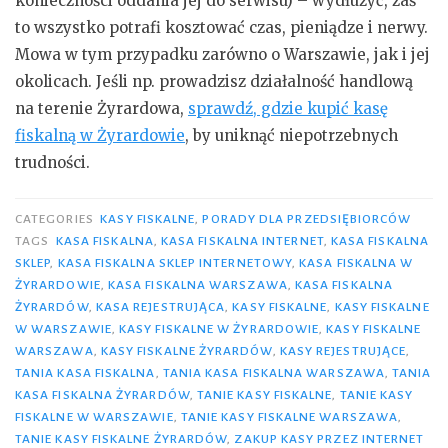
konieczności oddania jej do serwisu) – wydłużyć, zaś
to wszystko potrafi kosztować czas, pieniądze i nerwy.
Mowa w tym przypadku zarówno o Warszawie, jak i jej
okolicach. Jeśli np. prowadzisz działalność handlową
na terenie Żyrardowa,
sprawdź, gdzie kupić kasę
fiskalną w Żyrardowie
, by uniknąć niepotrzebnych
trudności.
CATEGORIES
KASY FISKALNE
,
PORADY DLA PRZEDSIĘBIORCÓW
TAGS
KASA FISKALNA
,
KASA FISKALNA INTERNET
,
KASA FISKALNA
SKLEP
,
KASA FISKALNA SKLEP INTERNETOWY
,
KASA FISKALNA W
ŻYRARDOWIE
,
KASA FISKALNA WARSZAWA
,
KASA FISKALNA
ŻYRARDÓW
,
KASA REJESTRUJĄCA
,
KASY FISKALNE
,
KASY FISKALNE
W WARSZAWIE
,
KASY FISKALNE W ŻYRARDOWIE
,
KASY FISKALNE
WARSZAWA
,
KASY FISKALNE ŻYRARDÓW
,
KASY REJESTRUJĄCE
,
TANIA KASA FISKALNA
,
TANIA KASA FISKALNA WARSZAWA
,
TANIA
KASA FISKALNA ŻYRARDÓW
,
TANIE KASY FISKALNE
,
TANIE KASY
FISKALNE W WARSZAWIE
,
TANIE KASY FISKALNE WARSZAWA
,
TANIE KASY FISKALNE ŻYRARDÓW
,
ZAKUP KASY PRZEZ INTERNET