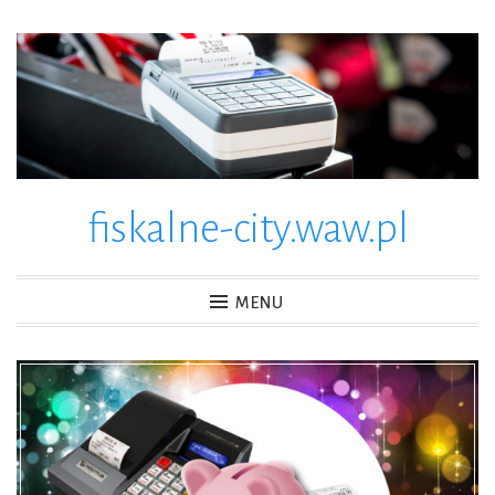
Skip
to
content
fiskalne-city.waw.pl
MENU