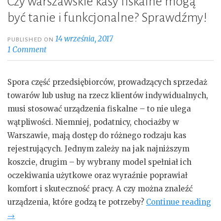
Czy warszawskie kasy fiskalne mogą
być tanie i funkcjonalne? Sprawdźmy!
14 września, 2017
PUBLISHED ON
1 Comment
Spora część przedsiębiorców, prowadzących sprzedaż
towarów lub usług na rzecz klientów indywidualnych,
musi stosować urządzenia fiskalne – to nie ulega
wątpliwości. Niemniej, podatnicy, chociażby w
Warszawie, mają dostęp do różnego rodzaju kas
rejestrujących. Jednym zależy na jak najniższym
koszcie, drugim – by wybrany model spełniał ich
oczekiwania użytkowe oraz wyraźnie poprawiał
komfort i skuteczność pracy. A czy można znaleźć
„C
urządzenia, które godzą te potrzeby?
Continue reading
wa
→