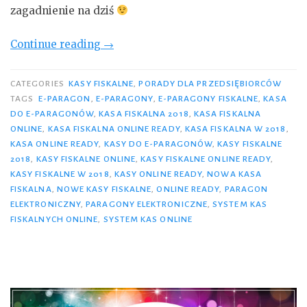
zagadnienie na dziś
„Szczegółowe
Continue reading
→
informacje
o
CATEGORIES
KASY FISKALNE
,
PORADY DLA PRZEDSIĘBIORCÓW
e-
TAGS
E-PARAGON
,
E-PARAGONY
,
E-PARAGONY FISKALNE
,
KASA
DO E-PARAGONÓW
,
KASA FISKALNA 2018
,
KASA FISKALNA
paragonach
ONLINE
,
KASA FISKALNA ONLINE READY
,
KASA FISKALNA W 2018
,
i
KASA ONLINE READY
,
KASY DO E-PARAGONÓW
,
KASY FISKALNE
kasach
2018
,
KASY FISKALNE ONLINE
,
KASY FISKALNE ONLINE READY
,
online”
KASY FISKALNE W 2018
,
KASY ONLINE READY
,
NOWA KASA
FISKALNA
,
NOWE KASY FISKALNE
,
ONLINE READY
,
PARAGON
ELEKTRONICZNY
,
PARAGONY ELEKTRONICZNE
,
SYSTEM KAS
FISKALNYCH ONLINE
,
SYSTEM KAS ONLINE