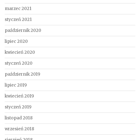
marzec 2021
styczeń 2021
październik 2020
lipiec 2020
kwiecień 2020
styczeń 2020
październik 2019
lipiec 2019
kwiecień 2019
styczeń 2019
listopad 2018
wrzesień 2018
sierpień 2018