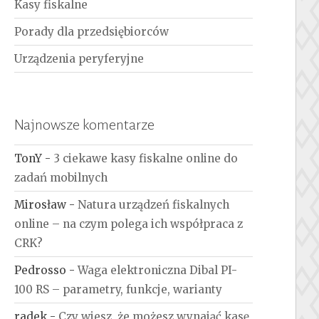
Kasy fiskalne
Porady dla przedsiębiorców
Urządzenia peryferyjne
Najnowsze komentarze
TonY
-
3 ciekawe kasy fiskalne online do
zadań mobilnych
Mirosław
-
Natura urządzeń fiskalnych
online – na czym polega ich współpraca z
CRK?
Pedrosso
-
Waga elektroniczna Dibal PI-
100 RS – parametry, funkcje, warianty
radek
-
Czy wiesz, że możesz wynająć kasę