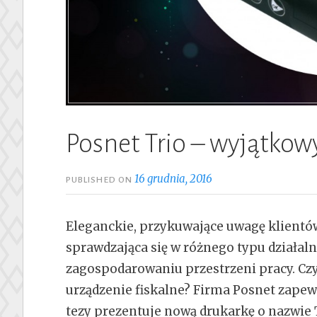
Posnet Trio – wyjątkow
16 grudnia, 2016
PUBLISHED ON
Eleganckie, przykuwające uwagę klientó
sprawdzająca się w różnego typu działal
zagospodarowaniu przestrzeni pracy. Czy
urządzenie fiskalne? Firma Posnet zapewn
tezy prezentuje nową drukarkę o nazwie 