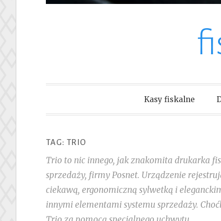
f
Kasy fiskalne
D
TAG:
TRIO
Trio to nic innego, jak znakomita drukarka f
sprzedaży, firmy Posnet. Urządzenie rejestr
ciekawą, ergonomiczną sylwetką i elegancki
innymi elementami systemu sprzedaży. Choćb
Trio za pomocą specjalnego uchwytu.