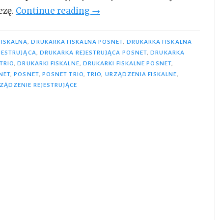
„Posnet
ezę.
Continue reading
→
Trio
–
FISKALNA
,
DRUKARKA FISKALNA POSNET
,
DRUKARKA FISKALNA
wyjątkowy
JESTRUJĄCA
,
DRUKARKA REJESTRUJĄCA POSNET
,
DRUKARKA
TRIO
,
DRUKARKI FISKALNE
,
DRUKARKI FISKALNE POSNET
,
design
NET
,
POSNET
,
POSNET TRIO
,
TRIO
,
URZĄDZENIA FISKALNE
,
i
ZĄDZENIE REJESTRUJĄCE
funkcjonalność”