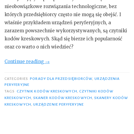
nieobowiązkowe rozwiązania technologiczne, bez
których przedsiębiorcy często nie mogą się obejść. I
właśnie przykładem urządzeń peryferyjnych, a
zarazem powszechnie wykorzystywanych, są czytniki
kodów kreskowych. Skąd się bierze ich popularność
oraz co warto o nich wiedzieć?
„Skanery
Continue reading
→
kodów
kreskowych
CATEGORIES
PORADY DLA PRZEDSIĘBIORCÓW
,
URZĄDZENIA
PERYFERYJNE
–
TAGS
CZYTNIK KODÓW KRESKOWYCH
,
CZYTNIKI KODÓW
urządzenia,
KRESKOWYCH
,
SKANER KODÓW KRESKOWYCH
,
SKANERY KODÓW
bez
KRESKOWYCH
,
URZĄDZENIE PERYFERYJNE
których
trudno
się
obejść”