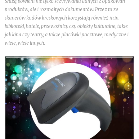
Służą bowiem nie tylko sczytywaniu danych z opakowań
produktów, ale i rozmaitych dokumentów. Przez to ze
skanerów kodów kreskowych korzystają również m.in.
biblioteki, hotele, przewoźnicy czy obiekty kulturalne, takie
jak kina czy teatry, a także placówki pocztowe, medyczne i
wiele, wiele innych.