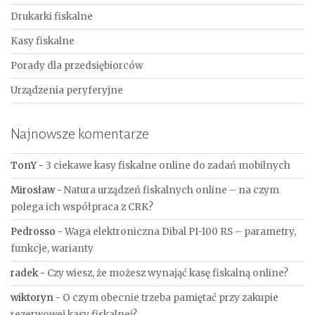
Drukarki fiskalne
Kasy fiskalne
Porady dla przedsiębiorców
Urządzenia peryferyjne
Najnowsze komentarze
TonY
-
3 ciekawe kasy fiskalne online do zadań mobilnych
Mirosław
-
Natura urządzeń fiskalnych online – na czym
polega ich współpraca z CRK?
Pedrosso
-
Waga elektroniczna Dibal PI-100 RS – parametry,
funkcje, warianty
radek
-
Czy wiesz, że możesz wynająć kasę fiskalną online?
wiktoryn
-
O czym obecnie trzeba pamiętać przy zakupie
rezerwowej kasy fiskalnej?