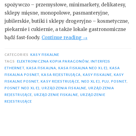
spożywczo – przemysłowe, minimarkety, delikatesy,
sklepy mięsne, monopolowe, pasmanteryjne,
jubilerskie, butiki i sklepy drogeryjno – kosmetyczne,
piekarnie i cukiernie, a także lokale gastronomiczne
„Kasy
bądź fast-foody.
Continue reading
→
fiskalne
dla
CATEGORIES
KASY FISKALNE
większych
TAGS
ELEKTRONICZNA KOPIA PARAGONÓW
,
INTERFEJS
ETHERNET
,
KASA FISKALNA
,
KASA FISKALNA NEO XL EJ
,
KASA
przedsiębiorstw”
FISKALNA POSNET
,
KASA REJESTRUJĄCA
,
KASY FISKALNE
,
KASY
FISKALNE POSNET
,
KASY REJESTRUJĄCE
,
NEO XL EJ
,
PLU
,
POSNET
,
POSNET NEO XL EJ
,
URZĄDZENIA FISKALNE
,
URZĄDZENIA
REJESTRUJĄCE
,
URZĄDZENIE FISKALNE
,
URZĄDZENIE
REJESTRUJĄCE