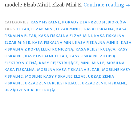
„Parę
modele Elzab Mini i Elzab Mini E.
Continue reading
→
słów
o
CATEGORIES
KASY FISKALNE
,
PORADY DLA PRZEDSIĘBIORCÓW
mobi
TAGS
ELZAB
,
ELZAB MINI
,
ELZAB MINI E
,
KASA FISKALNA
,
KASA
FISKALNA ELZAB
,
KASA FISKALNA ELZAB MINI
,
KASA FISKALNA
kasa
ELZAB MINI E
,
KASA FISKALNA MINI
,
KASA FISKALNA MINI E
,
KASA
fiska
FISKALNA Z KOPIĄ ELEKTRONICZNĄ
,
KASA REJESTRUJĄCA
,
KASY
oraz
FISKALNE
,
KASY FISKALNE ELZAB
,
KASY FISKALNE Z KOPIĄ
2
ELEKTRONICZNĄ
,
KASY REJESTRUJĄCE
,
MINI
,
MINI E
,
MOBILNA
KASA FISKALNA
,
MOBILNA KASA FISKALNA ELZAB
,
MOBILNE KASY
urzą
FISKALNE
,
MOBILNE KASY FISKALNE ELZAB
,
URZĄDZENIA
Elzab
FISKALNE
,
URZĄDZENIA REJESTRUJĄCE
,
URZĄDZENIE FISKALNE
,
URZĄDZENIE REJESTRUJĄCE