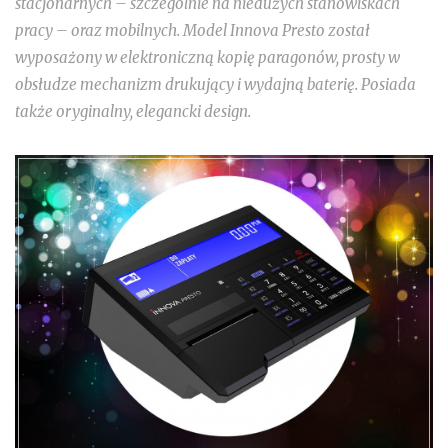
stacjonarnych – szczególnie na niedużych stanowiskach
pracy – oraz mobilnych. Model Innova Presto został
wyposażony w elektroniczną kopię paragonów, prosty w
obsłudze mechanizm drukujący i wydajną baterię. Posiada
także oryginalny, elegancki design.