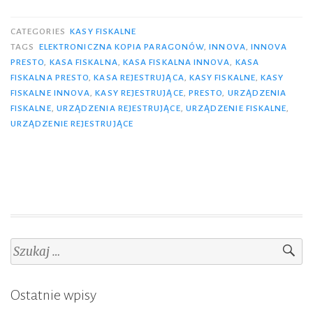
Presto
–
CATEGORIES
KASY FISKALNE
idealna
TAGS
ELEKTRONICZNA KOPIA PARAGONÓW
,
INNOVA
,
INNOVA
PRESTO
,
KASA FISKALNA
,
KASA FISKALNA INNOVA
,
KASA
kasa
FISKALNA PRESTO
,
KASA REJESTRUJĄCA
,
KASY FISKALNE
,
KASY
na
FISKALNE INNOVA
,
KASY REJESTRUJĄCE
,
PRESTO
,
URZĄDZENIA
każdą
FISKALNE
,
URZĄDZENIA REJESTRUJĄCE
,
URZĄDZENIE FISKALNE
,
podróż”
URZĄDZENIE REJESTRUJĄCE
Szukaj:
Ostatnie wpisy