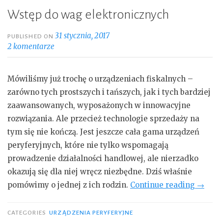
Wstęp do wag elektronicznych
31 stycznia, 2017
PUBLISHED ON
2 komentarze
Mówiliśmy już trochę o urządzeniach fiskalnych –
zarówno tych prostszych i tańszych, jak i tych bardziej
zaawansowanych, wyposażonych w innowacyjne
rozwiązania. Ale przecież technologie sprzedaży na
tym się nie kończą. Jest jeszcze cała gama urządzeń
peryferyjnych, które nie tylko wspomagają
prowadzenie działalności handlowej, ale nierzadko
okazują się dla niej wręcz niezbędne. Dziś właśnie
„Wstę
pomówimy o jednej z ich rodzin.
Continue reading
→
do
wag
CATEGORIES
URZĄDZENIA PERYFERYJNE