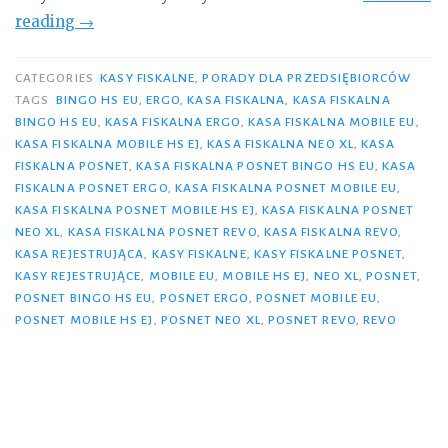
„Kasy
reading
→
marki
Posnet,
CATEGORIES
KASY FISKALNE
,
PORADY DLA PRZEDSIĘBIORCÓW
czyli
TAGS
BINGO HS EU
,
ERGO
,
KASA FISKALNA
,
KASA FISKALNA
BINGO HS EU
,
KASA FISKALNA ERGO
,
KASA FISKALNA MOBILE EU
,
jak
KASA FISKALNA MOBILE HS EJ
,
KASA FISKALNA NEO XL
,
KASA
różnorodne
FISKALNA POSNET
,
KASA FISKALNA POSNET BINGO HS EU
,
KASA
mogą
FISKALNA POSNET ERGO
,
KASA FISKALNA POSNET MOBILE EU
,
być
KASA FISKALNA POSNET MOBILE HS EJ
,
KASA FISKALNA POSNET
NEO XL
,
KASA FISKALNA POSNET REVO
,
KASA FISKALNA REVO
,
urządzenia
KASA REJESTRUJĄCA
,
KASY FISKALNE
,
KASY FISKALNE POSNET
,
fiskalne”
KASY REJESTRUJĄCE
,
MOBILE EU
,
MOBILE HS EJ
,
NEO XL
,
POSNET
,
POSNET BINGO HS EU
,
POSNET ERGO
,
POSNET MOBILE EU
,
POSNET MOBILE HS EJ
,
POSNET NEO XL
,
POSNET REVO
,
REVO